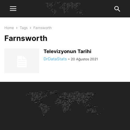
Home
Tags
Farnsworth
Farnsworth
Televizyonun Tarihi
DrDataStats
-
20 Ağustos 2021