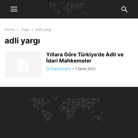
Home
Tags
Adli yargı
adli yargı
Yıllara Göre Türkiye’de Adli ve
İdari Mahkemeler
DrDataStats
-
1 Ekim 2021