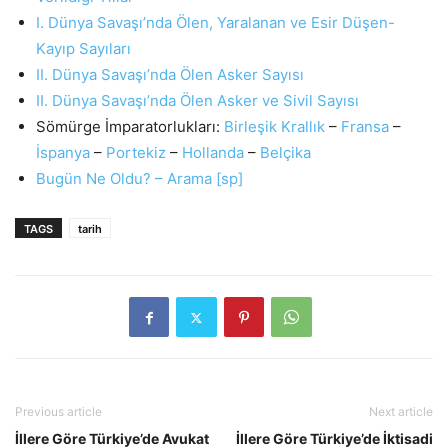
I. Dünya Savaşı’nda Ölen, Yaralanan ve Esir Düşen-
Kayıp Sayıları
II. Dünya Savaşı’nda Ölen Asker Sayısı
II. Dünya Savaşı’nda Ölen Asker ve Sivil Sayısı
Sömürge İmparatorlukları:
Birleşik Krallık
–
Fransa
–
İspanya
–
Portekiz
–
Hollanda
–
Belçika
Bugün Ne Oldu? – Arama [sp]
TAGS
tarih
Previous article
Next article
İllere Göre Türkiye’de Avukat
İllere Göre Türkiye’de İktisadi