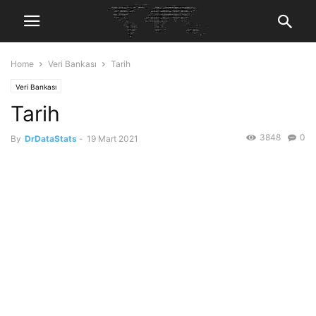
Home
Veri Bankası
Tarih
Veri Bankası
Tarih
3848
0
By
DrDataStats
-
19 Mart 2021