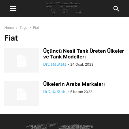
Home
Tags
Fiat
Fiat
Üçüncü Nesil Tank Üreten Ülkeler
ve Tank Modelleri
DrDataStats
-
24 Ocak 2023
Ülkelerin Araba Markaları
DrDataStats
-
6 Kasım 2022