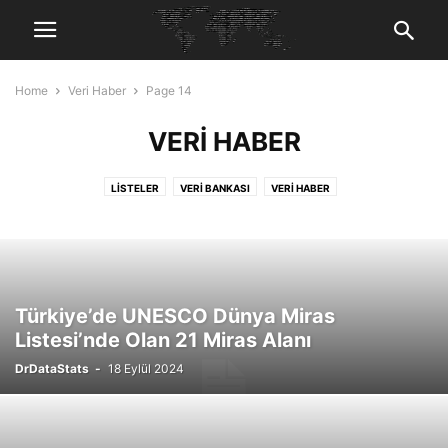
Home
Veri Haber
Page 14
VERI HABER
LISTELER
VERI BANKASI
VERI HABER
Türkiye’de UNESCO Dünya Miras
Listesi’nde Olan 21 Miras Alanı
DrDataStats
-
18 Eylül 2024