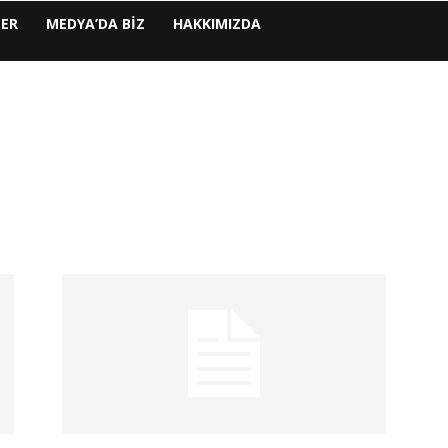
LER
MEDYA’DA BIZ
HAKKIMIZDA