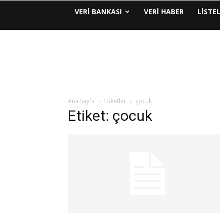
VERI BANKASI
VERI HABER
LISTE
Ana Sayfa
Etiketler
çocuk
Etiket: çocuk