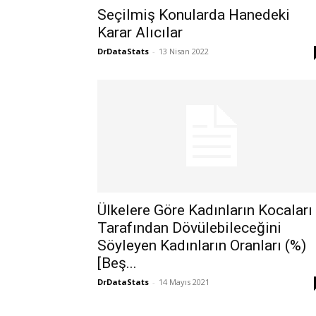
Seçilmiş Konularda Hanedeki
Karar Alıcılar
DrDataStats
-
13 Nisan 2022
Ülkelere Göre Kadınların Kocaları
Tarafından Dövülebileceğini
Söyleyen Kadınların Oranları (%)
[Beş...
DrDataStats
-
14 Mayıs 2021