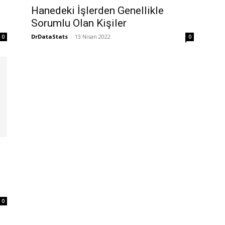
Hanedeki İşlerden Genellikle
Sorumlu Olan Kişiler
DrDataStats
-
13 Nisan 2022
0
0
0