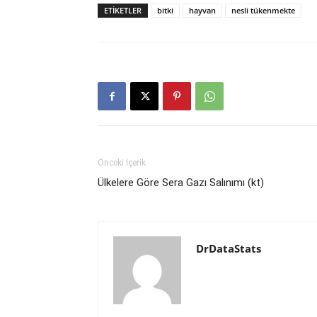
ETIKETLER
bitki
hayvan
nesli tükenmekte
Önceki İçerik
Ülkelere Göre Sera Gazı Salınımı (kt)
DrDataStats