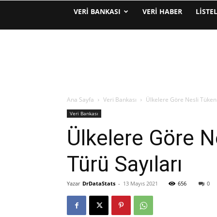
VERI BANKASI
VERI HABER
LISTE
Ana Sayfa
Veri Bankası
Ülkelere Göre Nesli Tüken
Veri Bankası
Ülkelere Göre N
Türü Sayıları
Yazar
DrDataStats
-
13 Mayıs 2021
656
0