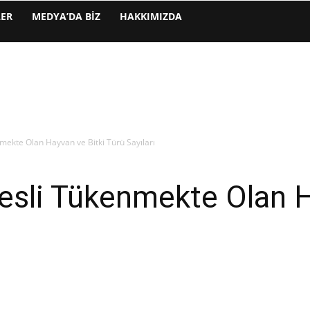
LER
MEDYA’DA BIZ
HAKKIMIZDA
mekte Olan Hayvan ve Bitki Türü Sayıları
esli Tükenmekte Olan H