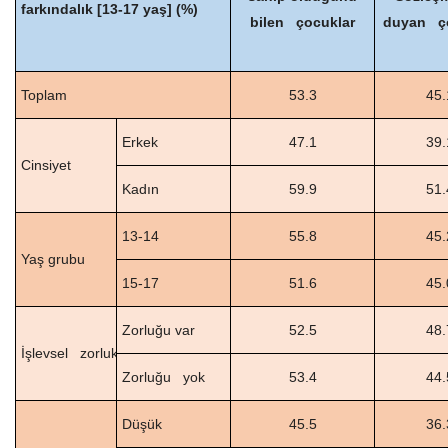
farkındalık [13-17 yaş] (%)
bilen çocuklar
duyan ço
Toplam
53.3
45.
Erkek
47.1
39.
Cinsiyet
Kadın
59.9
51.
13-14
55.8
45.
Yaş grubu
15-17
51.6
45.
Zorluğu var
52.5
48.
İşlevsel zorluklar
Zorluğu yok
53.4
44.
Düşük
45.5
36.