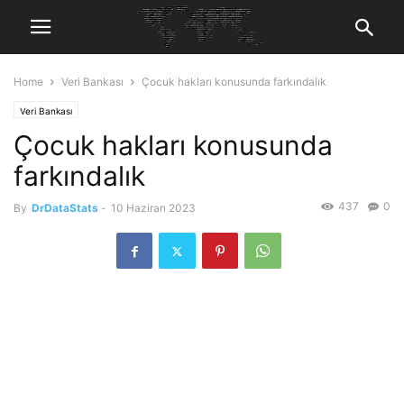
Home
Veri Bankası
Çocuk hakları konusunda farkındalık
Veri Bankası
Çocuk hakları konusunda
farkındalık
437
0
By
DrDataStats
-
10 Haziran 2023