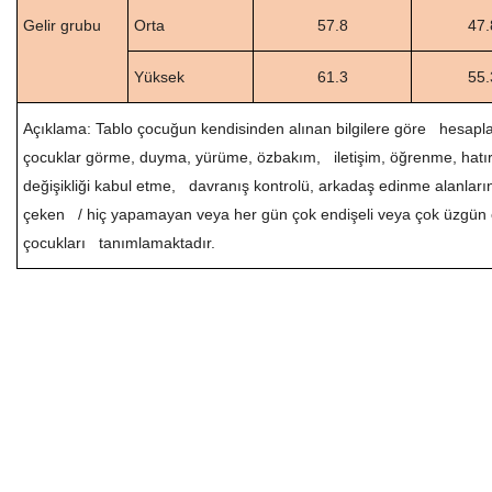
Gelir grubu
Orta
57.8
47.
Yüksek
61.3
55.
Açıklama: Tablo çocuğun kendisinden alınan bilgilere göre hesaplan
çocuklar görme, duyma, yürüme, özbakım, iletişim, öğrenme, hatı
değişikliği kabul etme, davranış kontrolü, arkadaş edinme alanları
çeken / hiç yapamayan veya her gün çok endişeli veya çok üzgün 
çocukları tanımlamaktadır.